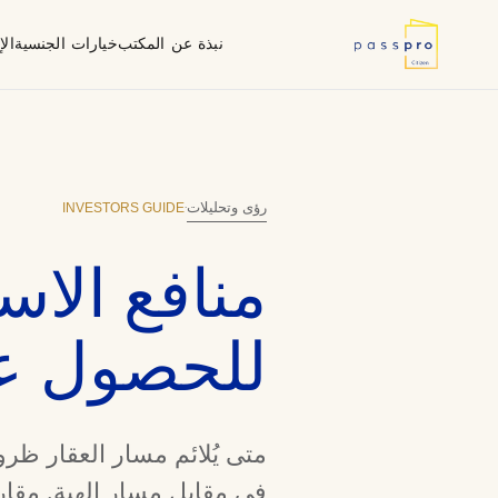
نبذة عن المكتب
خيارات الجنسية
ال
لماذا جنسية ثانية
أُطر العناية الواجبة
استمارة الإف
ما نقوم به
فانواتو (المحيط الهادئ)
وكيل معتمد من الحكومة
INVESTORS GUIDE
رؤى وتحليلات
·
منافع الاس
للحصول عل
متى يُلائم مسار العقار ظروفك
في مقابل مسار الهبة. مقا