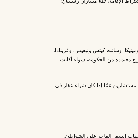
تراط الإقامة، ثمّة مساران رئيسيان:
دومينيكا، وسانت كيتس ونيفيس، وغرينادا،
يع معتمَدة من الحكومة، سواء أكانت
فتنا مستشارين عمّا إذا كان شراء عقار في
ن وجهات السفر الفاخر على الشواطئ.