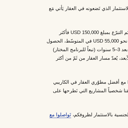
استثمار الذي تَضعونه في العقار يَأتي مَع
باختصار، حين تَختارون الاستثمار في الجنسية، يُمكنكم التبرّع بمبلغ 150,000 USD فأكثر
لصندوق حكومي للحصول على الجنسية، أو، بإضافة نحو 55,000 USD في المتوسّط، الحصول
على أصل ملموس بقيمة 200,000 USD يُمكن بيعه بعد 3–5 سنوات (تبعاً للبرنامج المختار)
د، يُعدّ مسار العقار من ثَمّ من أكثر
بصفتنا وكيلاً معتمَداً من الحكومات، عَملت PassPro مع أفضل مطوّري العقار في الكاريبي
قنا شخصياً المشاريع التي نَطرحها على
لجنسية بالاستثمار لظروفكم،
تَواصلوا مع