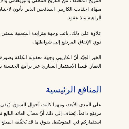
المزيج المختلف من التاريخ المحلّي والبريطاني والإ
منها)، اجتَذبت الكاريبي السائحين الذين يَأتون لاختبار
الزاهية منذ عقود.
علاوة على ذلك، باتت وجهة متزايدة الشعبية لسفن الج
ذوي الإنفاق المرتفع إلى شواطئها.
الخبر الجيّد أنّ الكاريبي وجهة معقولة الكلفة بصو
العقار. فيَبدأ الاستثمار العقاري عبر برامج الجنسية بالاستثمار 
المنافع الرئيسية
على المدى الأبعد، ومهما كانت أحوال السوق، يَبقى
استثماركم في المتوسّط، يَفوق ما قد يُحقّقه المبلغ