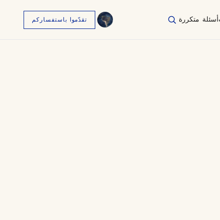
أسئلة متكررة
تقدّموا باستفساركم
English
EN
العربية
AR
Français
FR
Русский
RU
中文
ZH
Türkçe
TR