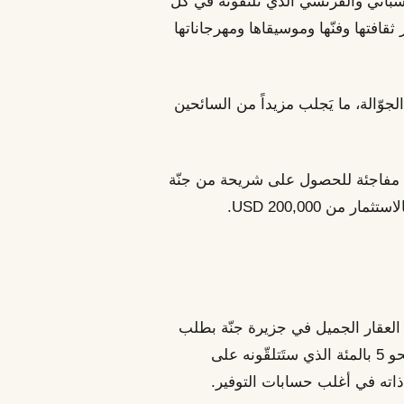
سباني والفرنسي الذي تَلتقونه في كلّ
 ثقافتها وفنّها وموسيقاها ومهرجاناتها
وّالة، ما يَجلب مزيداً من السائحين
رة مفاجئة للحصول على شريحة من جنّة
من 200,000 USD.
 العقار الجميل في جزيرة جنّة بطلب
مرتفع دائماً. يُضاف إلى ذلك أنّ معدّل العائد البالغ نحو 5 بالمئة الذي ستَتلقّونه على
 ذاته في أغلب حسابات التوفير.