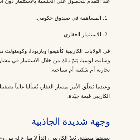
عند التقدّم للحصول على الجنسية بالاستثمار دون اش
المساهمة في صندوق حكومي.
الاستثمار العقاري.
في الولايات الكاريبية كأنتيغوا وباربودا، وكومنولث 
وسانت لوسيا، يَتمّ ذلك من خلال الاستثمار في مشار
تجارية أم سَكنية أم سياحية.
وعندما يَتعلّق الأمر بمسار العقار، يُسألنا غالباً بص
الكاريبي قيمة جيّدة.
وجهة شديدة الجاذبية
بصفتها منطقة، يُعدّ الكاريبي رائداً لا منازع له بي