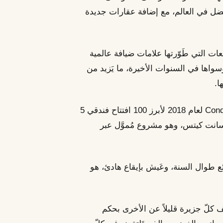
فضل في العالم، مع إضافة عقارات جديدة
ات التي طَوّرتها علامات ضيافة عالمية
 مثل Park Hyatt وKempinski وSix Senses وسواها في السنوات الأخيرة، ما يَزيد من
ا.
وفي الواقع، ضَمّت قائمة HOT LIST لمجلة Condé Nast لعام 2018 لأبرز 100 افتتاح فندقي 5
 في الكاريبي — بينها Park Hyatt في سانت كيتس، وهو مشروع مُموَّل عبر
 طوال السنة، وعَيش بإيقاع هادئ، هو
لف كلّ جزيرة قليلاً عن الأخرى بحكم